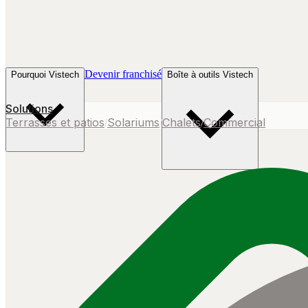
Devenir franchisé
Pourquoi Vistech
Boîte à outils Vistech
Solutions
Terrasses et patios
Solariums
Chalets
Commercial
/
/
/